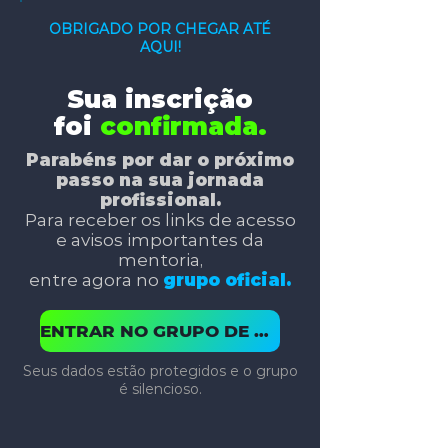
OBRIGADO POR CHEGAR ATÉ
AQUI!
Sua inscrição
foi
confirmada.
Parabéns por dar o próximo
passo na sua jornada
profissional.
Para receber os links de acesso
e avisos importantes da
mentoria,
entre agora no
grupo oficial.
ENTRAR NO GRUPO DE WHATSAPP
Seus dados estão protegidos e o grupo
é silencioso.