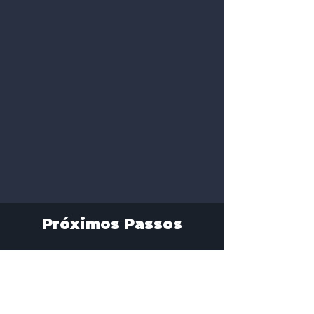
Próximos Passos
Verifique seu E-mail
Enviamos os detalhes da agenda para