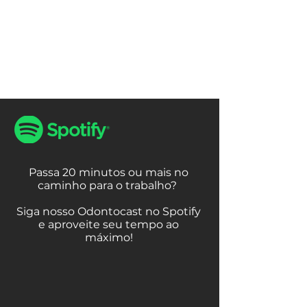
Passa 20 minutos ou mais no
caminho para o trabalho?
Siga nosso Odontocast no Spotify
e aproveite seu tempo ao
máximo!