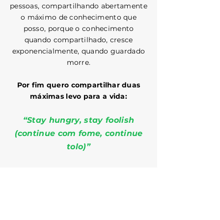
pessoas, compartilhando abertamente
o máximo de conhecimento que
posso, porque o conhecimento
quando compartilhado, cresce
exponencialmente, quando guardado
morre.
Por fim quero compartilhar duas
máximas levo para a vida:
“Stay hungry, stay foolish
(continue com fome, continue
tolo)”
“Aqueles que são loucos o
suficiente para achar que
podem mudar o mundo, são os
que de fato o fazem”.